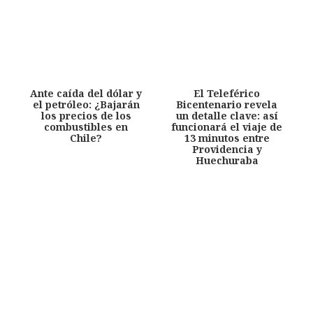
Ante caída del dólar y
El Teleférico
el petróleo: ¿Bajarán
Bicentenario revela
los precios de los
un detalle clave: así
combustibles en
funcionará el viaje de
Chile?
13 minutos entre
Providencia y
Huechuraba