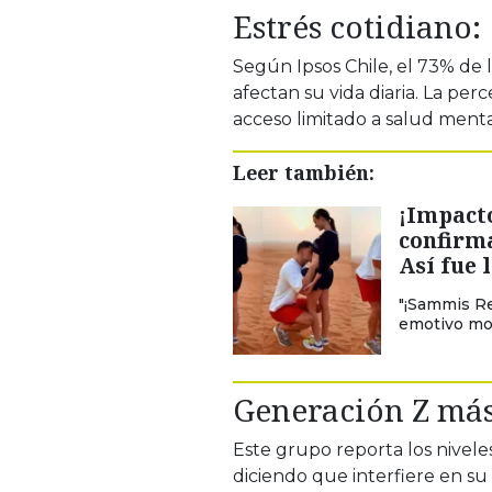
Estrés cotidiano:
Según Ipsos Chile, el 73% de 
afectan su vida diaria. La per
acceso limitado a salud menta
Leer también:
¡Impacto
confirma
Así fue 
"¡Sammis Re
emotivo mom
Generación Z más
Este grupo reporta los niveles
diciendo que interfiere en su v