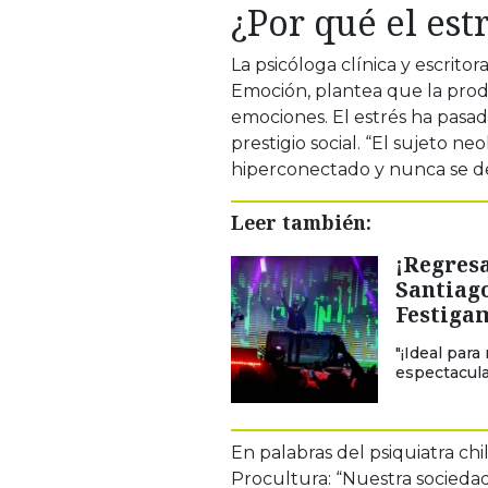
¿Por qué el est
La psicóloga clínica y escritor
Emoción, plantea que la prod
emociones. El estrés ha pasa
prestigio social. “El sujeto n
hiperconectado y nunca se det
Leer también:
¡Regres
Santiag
Festiga
"¡Ideal para
espectacula
En palabras del psiquiatra chi
Procultura: “Nuestra sociedad