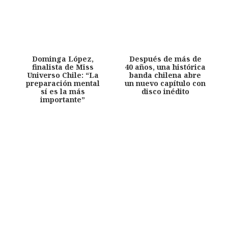
Dominga López,
Después de más de
finalista de Miss
40 años, una histórica
Universo Chile: “La
banda chilena abre
preparación mental
un nuevo capítulo con
sí es la más
disco inédito
importante”