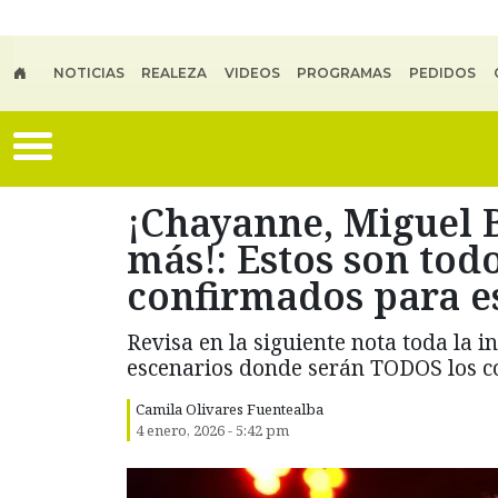
Skip to main content
NOTICIAS
REALEZA
VIDEOS
PROGRAMAS
PEDIDOS
¡Chayanne, Miguel B
más!: Estos son todo
confirmados para e
Revisa en la siguiente nota toda la i
escenarios donde serán TODOS los c
Camila Olivares Fuentealba
4 enero, 2026 - 5:42 pm