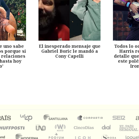
e uno sabe
El inesperado mensaje que
Todos lo o
s porque si
Gabriel Boric le mandó a
Harris r
 relaciones
Cony Capelli
detalle qu
hasta hoy
este pol
o'
Iro