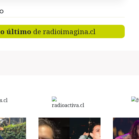
DO
lo último
de radioimagina.cl