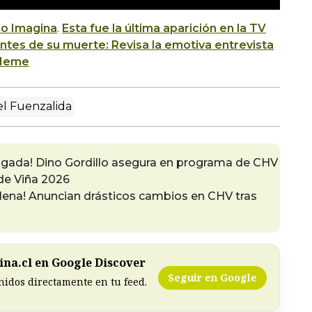
io Imagina
.
Esta fue la última aparición en la TV
ntes de su muerte: Revisa la emotiva entrevista
 Neme
l Fuenzalida
jugada! Dino Gordillo asegura en programa de CHV
 de Viña 2026
ilena! Anuncian drásticos cambios en CHV tras
na.cl en Google Discover
Seguir en Google
nidos directamente en tu feed.