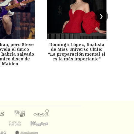
❯
dian, pero Steve
Dominga López, finalista
Desp
evela el único
de Miss Universo Chile:
años, 
e habría salvado
“La preparación mental sí
chil
émico disco de
es la más importante”
capítu
n Maiden