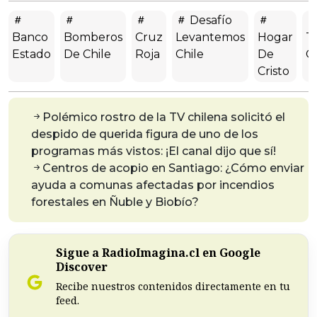
Desafío
Banco
Bomberos
Cruz
Levantemos
Hogar
T
Estado
De Chile
Roja
Chile
De
C
Cristo
Polémico rostro de la TV chilena solicitó el
despido de querida figura de uno de los
programas más vistos: ¡El canal dijo que sí!
Centros de acopio en Santiago: ¿Cómo enviar
ayuda a comunas afectadas por incendios
forestales en Ñuble y Biobío?
Sigue a RadioImagina.cl en Google
Discover
Recibe nuestros contenidos directamente en tu
feed.