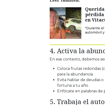
Querida 
pérdida 
en Vita
"Durante el
automóvil y 
4. Activa la abun
En ese contexto, debemos seña
Coloca frutas redondas (
para la abundancia.
Evita hablar de deudas o 
fortuna a tu año.
Enfócate en palabras de p
5. Trabaja el aut