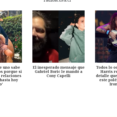
e uno sabe
El inesperado mensaje que
Todos lo o
s porque si
Gabriel Boric le mandó a
Harris r
 relaciones
Cony Capelli
detalle qu
hasta hoy
este pol
o'
Iro