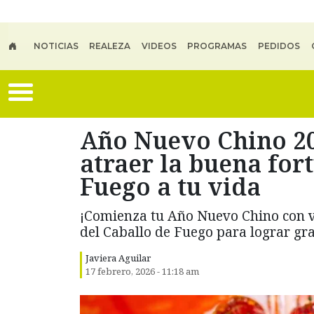
Skip to main content
NOTICIAS
REALEZA
VIDEOS
PROGRAMAS
PEDIDOS
Año Nuevo Chino 202
atraer la buena for
Fuego a tu vida
¡Comienza tu Año Nuevo Chino con v
del Caballo de Fuego para lograr gr
Javiera Aguilar
17 febrero, 2026 - 11:18 am