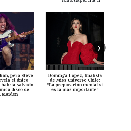
❯
dian, pero Steve
Dominga López, finalista
Desp
evela el único
de Miss Universo Chile:
años, 
e habría salvado
“La preparación mental sí
chil
émico disco de
es la más importante”
capítu
n Maiden