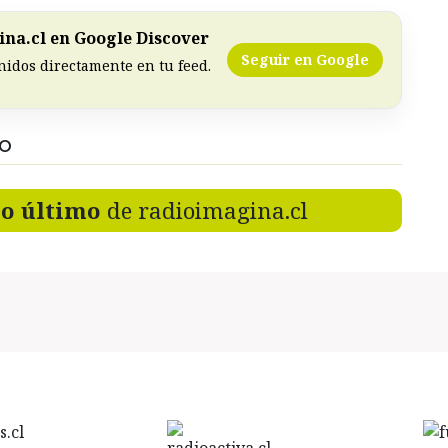
na.cl en Google Discover
Seguir en Google
nidos directamente en tu feed.
DO
lo último
de radioimagina.cl