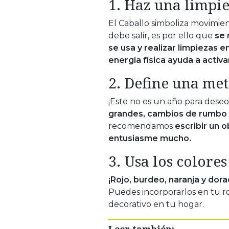
1. Haz una limpi
El Caballo simboliza movimien
debe salir, es por ello que
se 
se usa y realizar limpiezas e
energía física ayuda a activa
2. Define una me
¡Este no es un año para deseos
grandes, cambios de rumbo y
recomendamos
escribir un o
entusiasme mucho.
3. Usa los colores
¡Rojo, burdeo, naranja y dora
Puedes incorporarlos en tu ro
decorativo en tu hogar.
Leer también: