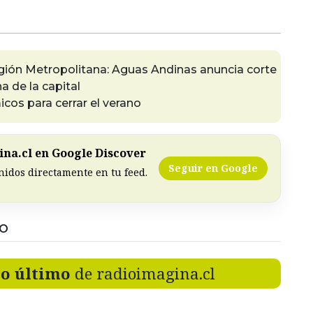
gión Metropolitana: Aguas Andinas anuncia corte
 de la capital
os para cerrar el verano
na.cl en Google Discover
Seguir en Google
nidos directamente en tu feed.
DO
lo último
de radioimagina.cl