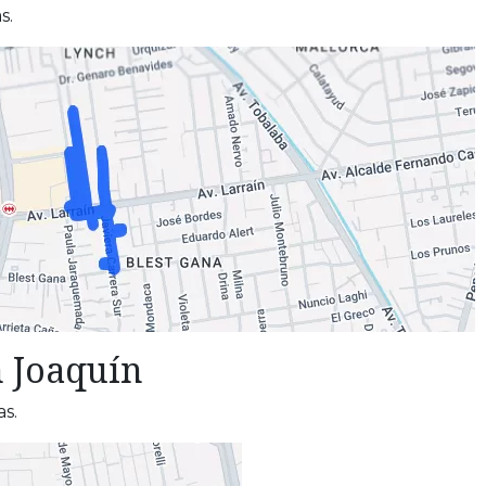
s.
 Joaquín
as.