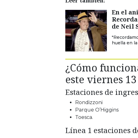
Leer también:
En el an
Recorda
de Neil
"Recordamos
huella en la
¿Cómo funciona
este viernes 1
Estaciones de ingre
Rondizzoni
Parque O’Higgins
Toesca.
Línea 1 estaciones d