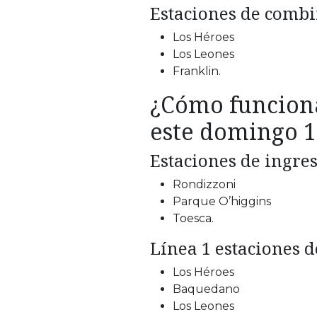
Estaciones de combi
Los Héroes
Los Leones
Franklin.
¿Cómo funciona
este domingo 1
Estaciones de ingres
Rondizzoni
Parque O’higgins
Toesca.
Línea 1 estaciones d
Los Héroes
Baquedano
Los Leones