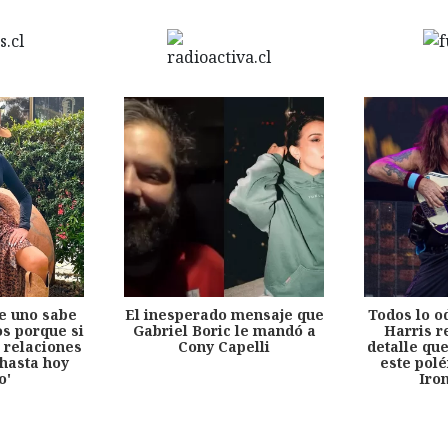
e uno sabe
El inesperado mensaje que
Todos lo o
s porque si
Gabriel Boric le mandó a
Harris r
 relaciones
Cony Capelli
detalle qu
hasta hoy
este pol
o'
Iro