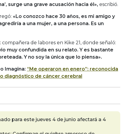
’, surge una grave acusación hacia él»,
escribió.
gregó:
«Lo conozco hace 30 años, es mi amigo y
agrediría a una mujer, a una persona. Es un
ex compañera de labores en Kike 21, donde señaló:
 vio muy confundida en su relato. Y es bastante
reteada. Y no soy la única que lo piensa».
io Imagina:
“Me operaron en enero”: reconocida
do diagnóstico de cáncer cerebral
do para este jueves 4 de junio afectará a 4
ntos: Confirman el quiebre amoroso de