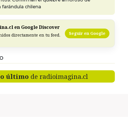
 farándula chilena
na.cl en Google Discover
Seguir en Google
nidos directamente en tu feed.
DO
lo último
de radioimagina.cl