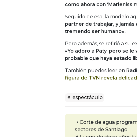
como ahora con ‘Marlenissima
Seguido de eso, la modelo a
partner de trabajar, y jamás 
tremendo ser humano».
Pero además, se refirió a su 
«Yo adoro a Paty, pero se le
probable que haya estado lib
También puedes leer en
Rad
figura de TVN revela delica
espectáculo
Corte de agua programa
sectores de Santiago
Luego de cinco años ju