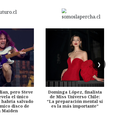
❯
dian, pero Steve
Dominga López, finalista
Desp
evela el único
de Miss Universo Chile:
años, 
e habría salvado
“La preparación mental sí
chil
émico disco de
es la más importante”
capítu
n Maiden