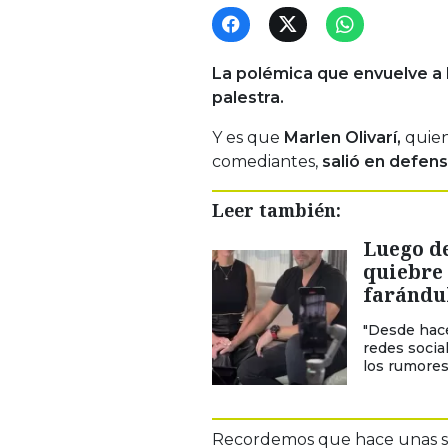
La polémica que envuelve a E
palestra.
Y es que
Marlen Olivarí,
quien
comediantes,
salió en defens
Leer también:
Luego de
quiebre
farándu
"Desde hace
redes socia
los rumores
Recordemos que hace unas s