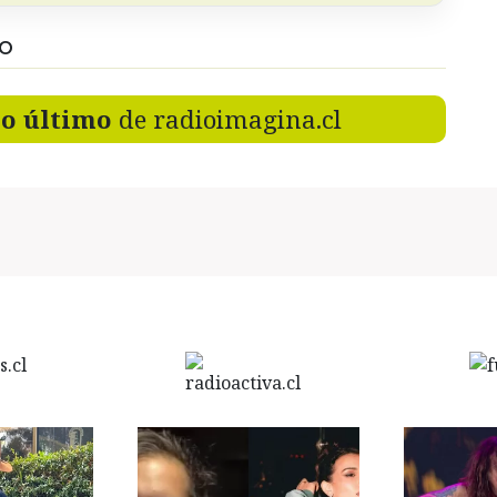
DO
lo último
de radioimagina.cl