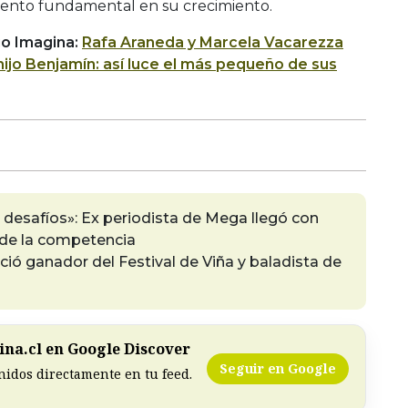
ento fundamental en su crecimiento.
io Imagina:
Rafa Araneda y Marcela Vacarezza
hijo Benjamín: así luce el más pequeño de sus
desafíos»: Ex periodista de Mega llegó con
 de la competencia
eció ganador del Festival de Viña y baladista de
na.cl en Google Discover
Seguir en Google
nidos directamente en tu feed.