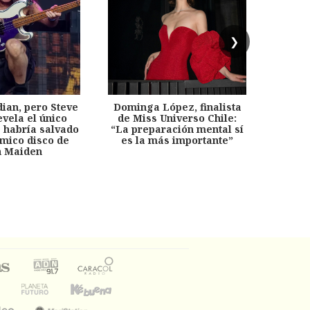
❯
dian, pero Steve
Dominga López, finalista
Desp
evela el único
de Miss Universo Chile:
años, 
e habría salvado
“La preparación mental sí
chil
émico disco de
es la más importante”
capítu
n Maiden