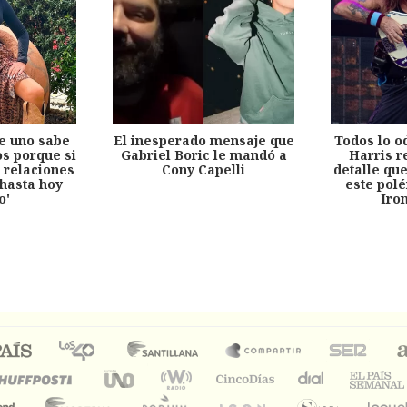
e uno sabe
El inesperado mensaje que
Todos lo o
s porque si
Gabriel Boric le mandó a
Harris r
 relaciones
Cony Capelli
detalle qu
hasta hoy
este pol
o'
Iro