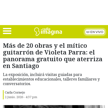
Skip to main content
EN VIVO
Más de 20 obras y el mítico
guitarrón de Violeta Parra: el
panorama gratuito que aterriza
en Santiago
La exposición, incluirá visitas guiadas para
establecimientos educacionales, talleres familiares y
conversatorios.
Carla Cornejo
2 junio, 2026 - 4:37 pm