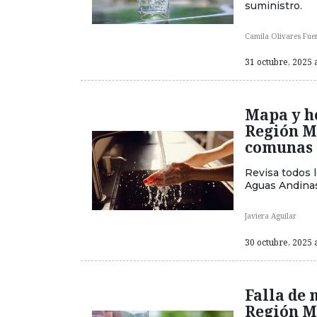
suministro.
Camila Olivares Fue
31 octubre, 2025 a
Mapa y ho
Región Me
comunas 
Revisa todos 
Aguas Andinas
Javiera Aguilar
30 octubre, 2025 a
Falla de 
Región M