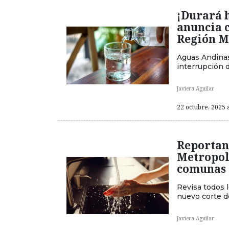
¡Durará 
anuncia c
Región M
Aguas Andinas
interrupción d
Javiera Aguilar
22 octubre, 2025 a
Reportan 
Metropol
comunas 
Revisa todos 
nuevo corte de
Javiera Aguilar