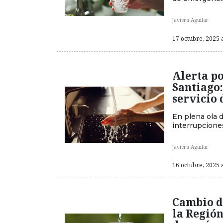
Javiera Aguilar
17 octubre, 2025 a
Alerta po
Santiago:
servicio 
En plena ola 
interrupciones
Javiera Aguilar
16 octubre, 2025 a
Cambio d
la Regió