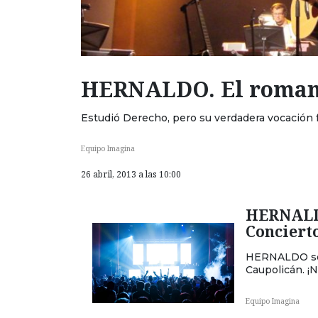
HERNALDO. El romanc
Estudió Derecho, pero su verdadera vocación f
Equipo Imagina
26 abril, 2013 a las 10:00
HERNALDO
Conciert
HERNALDO se 
Caupolicán. ¡N
Equipo Imagina