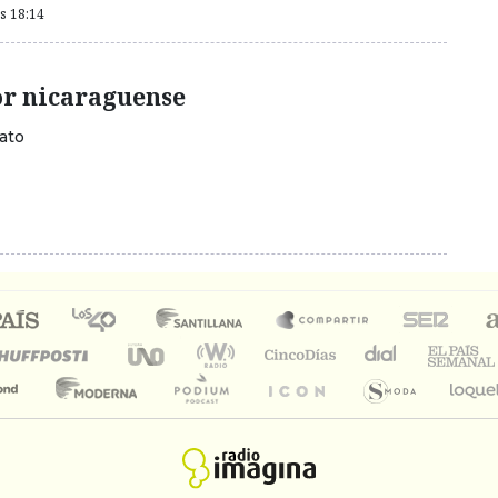
as 18:14
r nicaraguense
lato