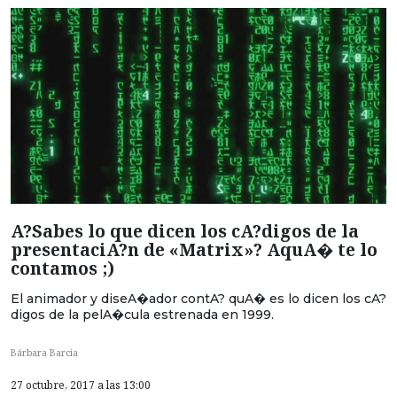
A?Sabes lo que dicen los cA?digos de la
presentaciA?n de «Matrix»? AquA� te lo
contamos ;)
El animador y diseA�ador contA? quA� es lo dicen los cA?
digos de la pelA�cula estrenada en 1999.
Bárbara Barcia
27 octubre, 2017 a las 13:00