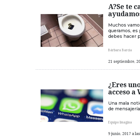
A?Se te 
ayudamos
Muchos vamos
queramos, es 
debes hacer pa
Bárbara Barcia
21 septiembre, 20
¿Eres un
acceso a 
Una mala noti
de mensajería
Equipo Imagina
9 junio, 2017 a la