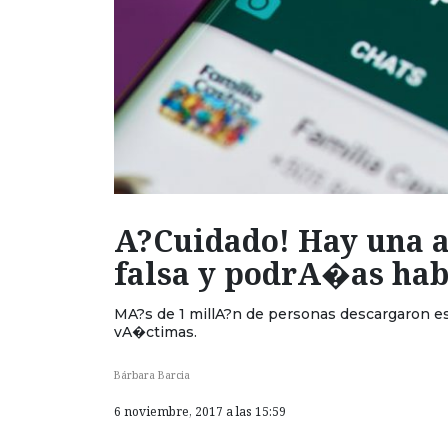
A?Cuidado! Hay una 
falsa y podrA�as ha
MA?s de 1 millA?n de personas descargaron es
vA�ctimas.
Bárbara Barcia
6 noviembre, 2017 a las 15:59