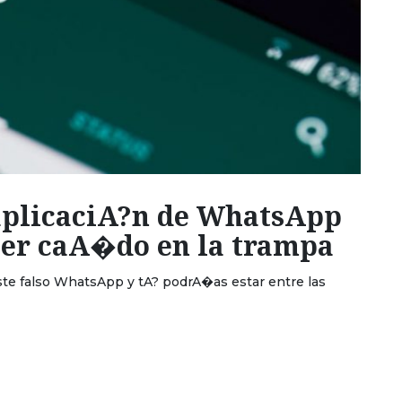
aplicaciA?n de WhatsApp
ber caA�do en la trampa
te falso WhatsApp y tA? podrA�as estar entre las