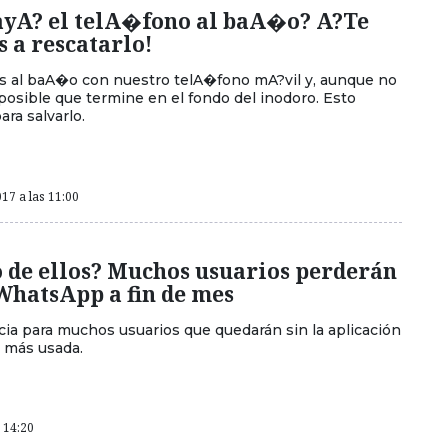
cayA? el telA�fono al baA�o? A?Te
 a rescatarlo!
 al baA�o con nuestro telA�fono mA?vil y, aunque no
posible que termine en el fondo del inodoro. Esto
ra salvarlo.
17 a las 11:00
o de ellos? Muchos usuarios perderán
WhatsApp a fin de mes
cia para muchos usuarios que quedarán sin la aplicación
 más usada.
s 14:20