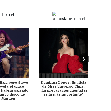
❯
dian, pero Steve
Dominga López, finalista
Desp
evela el único
de Miss Universo Chile:
años, 
e habría salvado
“La preparación mental sí
chil
émico disco de
es la más importante”
capítu
n Maiden