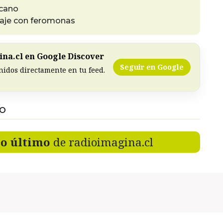
icano
laje con feromonas
na.cl en Google Discover
Seguir en Google
nidos directamente en tu feed.
DO
lo último
de radioimagina.cl