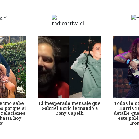
e uno sabe
El inesperado mensaje que
Todos lo o
s porque si
Gabriel Boric le mandó a
Harris r
 relaciones
Cony Capelli
detalle qu
hasta hoy
este pol
o'
Iro