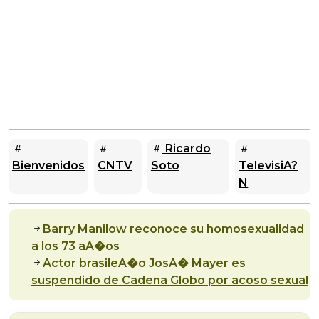
Ricardo
Bienvenidos
CNTV
Soto
TelevisiA?
N
Barry Manilow reconoce su homosexualidad
a los 73 aA�os
Actor brasileA�o JosA� Mayer es
suspendido de Cadena Globo por acoso sexual