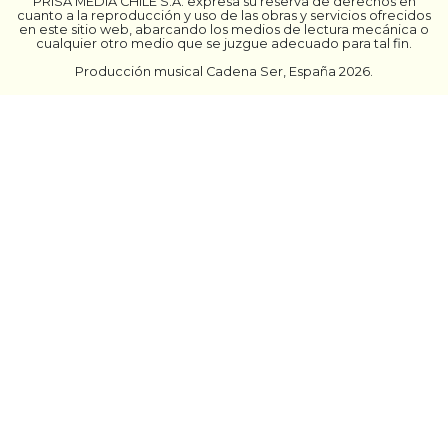
PRISA MEDIA CHILE S.A. expresa su reserva de derechos en
cuanto a la reproducción y uso de las obras y servicios ofrecidos
en este sitio web, abarcando los medios de lectura mecánica o
cualquier otro medio que se juzgue adecuado para tal fin.
Producción musical Cadena Ser, España 2026.