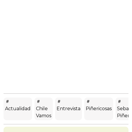
Actualidad
Chile
Entrevista
Piñericosas
Sebas
Vamos
Piñera