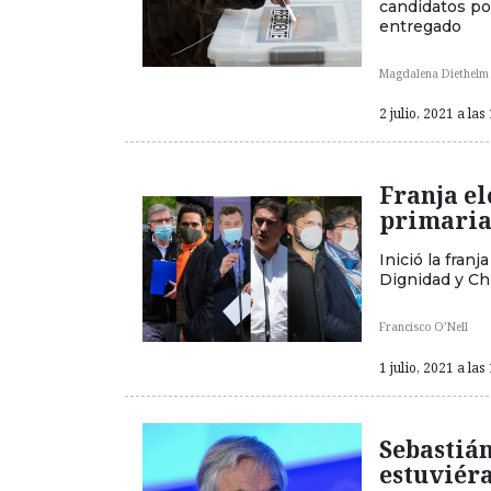
candidatos po
entregado
Magdalena Diethelm
2 julio, 2021 a las
Franja el
primaria
Inició la fran
Dignidad y Chi
Francisco O’Nell
1 julio, 2021 a las
Sebastián
estuviér