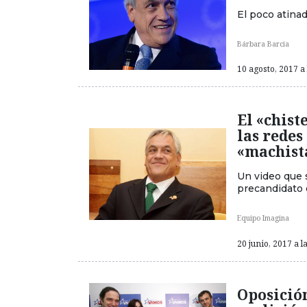
El poco atinad
Bárbara Barcia
10 agosto, 2017 a 
El «chist
las redes
«machist
Un video que s
precandidato 
Equipo Imagina
20 junio, 2017 a l
Oposició