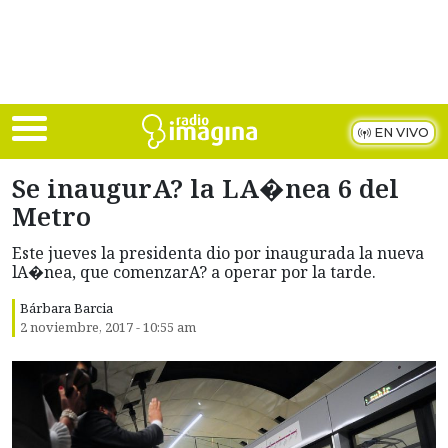
Skip to main content
EN VIVO
Se inaugurA? la LA�nea 6 del
Metro
Este jueves la presidenta dio por inaugurada la nueva
lA�nea, que comenzarA? a operar por la tarde.
Bárbara Barcia
2 noviembre, 2017 - 10:55 am