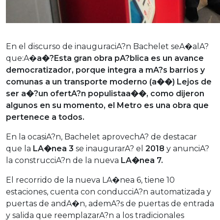
En el discurso de inauguraciA?n Bachelet seA�alA?
que:A�
a�?Esta gran obra pA?blica es un avance
democratizador, porque integra a mA?s barrios y
comunas a un transporte moderno (a��) Lejos de
ser a�?un ofertA?n populistaa��, como dijeron
algunos en su momento, el Metro es una obra que
pertenece a todos.
En la ocasiA?n, Bachelet aprovechA? de destacar
que la
LA�nea 3
se inaugurarA? el
2018
y anunciA?
la construcciA?n de la nueva
LA�nea 7.
El recorrido de la nueva LA�nea 6, tiene 10
estaciones, cuenta con conducciA?n automatizada y
puertas de andA�n, ademA?s de puertas de entrada
y salida que reemplazarA?n a los tradicionales