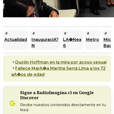
Actualidad
InauguraciA?
LA�nea
Metro
Mich
N
6
Bach
Dustin Hoffman en la mira por acoso sexual
Fallece MarA�a Martha Serra Lima a los 72
aA�os de edad
Sigue a RadioImagina.cl en Google
Discover
Recibe nuestros contenidos directamente en tu
feed.