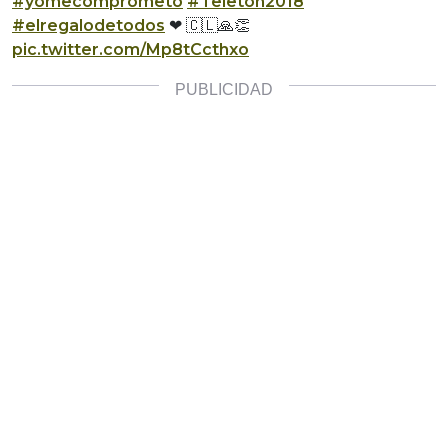
#yomecomprometo
#Teleton2018
#elregalodetodos
❤ 🇨🇱🙏👏
pic.twitter.com/Mp8tCcthxo