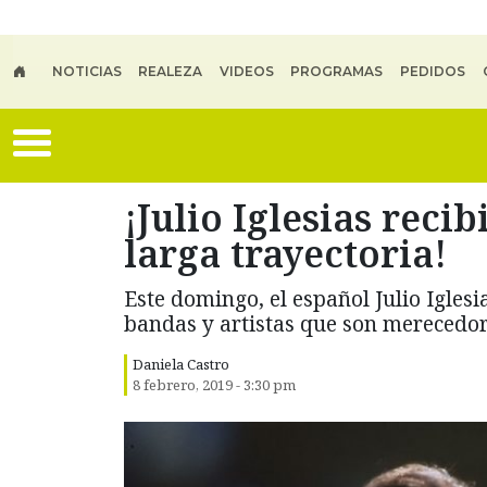
Skip to main content
NOTICIAS
REALEZA
VIDEOS
PROGRAMAS
PEDIDOS
¡Julio Iglesias rec
larga trayectoria!
Este domingo, el español Julio Iglesi
bandas y artistas que son merecedo
Daniela Castro
8 febrero, 2019 - 3:30 pm