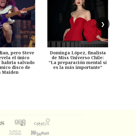
❯
dian, pero Steve
Dominga López, finalista
Desp
evela el único
de Miss Universo Chile:
años, 
e habría salvado
“La preparación mental sí
chil
émico disco de
es la más importante”
capítu
n Maiden