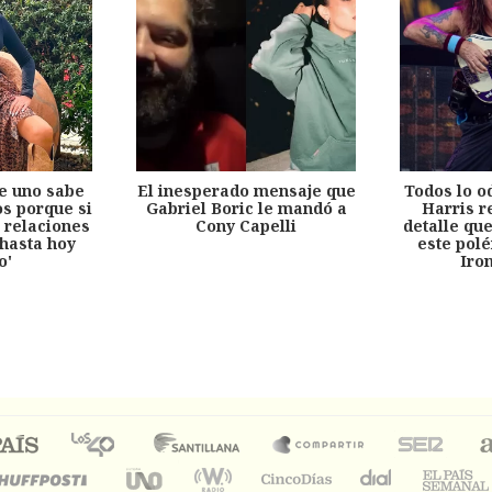
e uno sabe
El inesperado mensaje que
Todos lo o
s porque si
Gabriel Boric le mandó a
Harris r
 relaciones
Cony Capelli
detalle qu
hasta hoy
este pol
o'
Iro