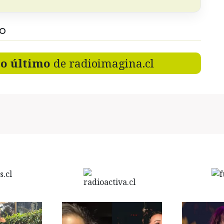
DO
lo último
de radioimagina.cl