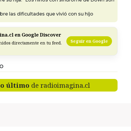
re las dificultades que vivió con su hijo
na.cl en Google Discover
Seguir en Google
nidos directamente en tu feed.
DO
lo último
de radioimagina.cl