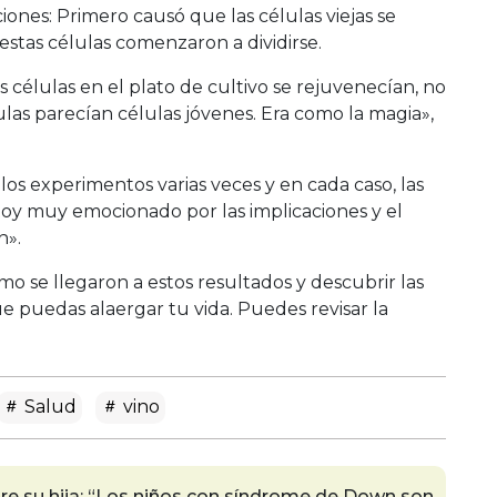
ones: Primero causó que las células viejas se
stas células comenzaron a dividirse.
 células en el plato de cultivo se rejuvenecían, no
lulas parecían células jóvenes. Era como la magia»,
s experimentos varias veces y en cada caso, las
toy muy emocionado por las implicaciones y el
n».
mo se llegaron a estos resultados y descubrir las
e puedas alaergar tu vida. Puedes revisar la
Salud
vino
e su hija: “Los niños con síndrome de Down son