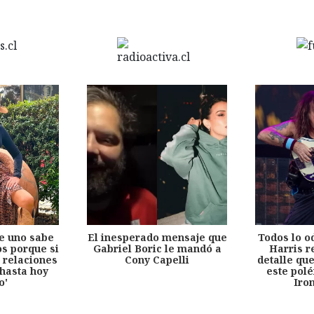
e uno sabe
El inesperado mensaje que
Todos lo o
s porque si
Gabriel Boric le mandó a
Harris r
 relaciones
Cony Capelli
detalle qu
hasta hoy
este pol
o'
Iro