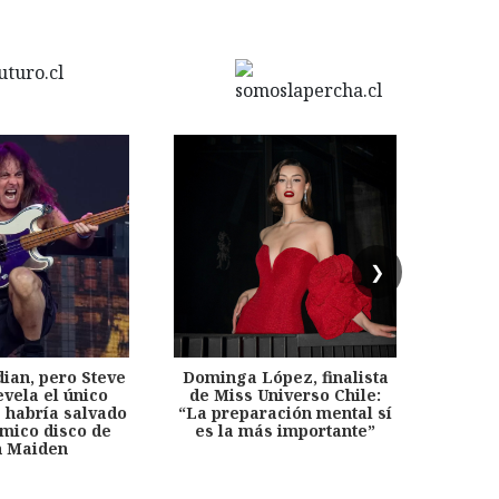
❯
dian, pero Steve
Dominga López, finalista
Desp
evela el único
de Miss Universo Chile:
años, 
e habría salvado
“La preparación mental sí
chil
émico disco de
es la más importante”
capítu
n Maiden