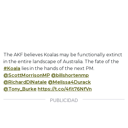
The AKF believes Koalas may be functionally extinct
in the entire landscape of Australia. The fate of the
#Koala
lies in the hands of the next PM.
@ScottMorrisonMP
@billshortenmp
@RichardDiNatale
@Melissa4Durack
@Tony_Burke
https://t.co/4fit76NfVn