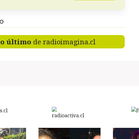
DO
lo último
de radioimagina.cl