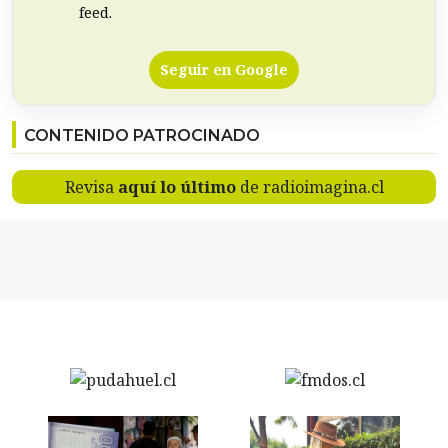
feed.
Seguir en Google
CONTENIDO PATROCINADO
Revisa
aquí lo último
de radioimagina.cl