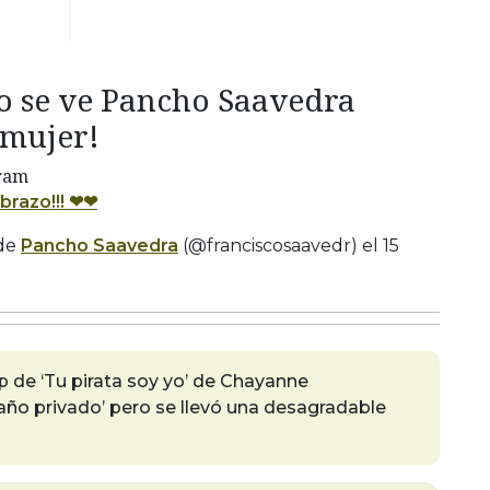
o se ve Pancho Saavedra
 mujer!
gram
brazo!!! ❤❤
 de
Pancho Saavedra
(@franciscosaavedr) el
15
p de ‘Tu pirata soy yo’ de Chayanne
baño privado’ pero se llevó una desagradable