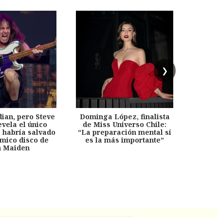
❯
dian, pero Steve
Dominga López, finalista
Desp
evela el único
de Miss Universo Chile:
años, 
e habría salvado
“La preparación mental sí
chil
émico disco de
es la más importante”
capítu
n Maiden