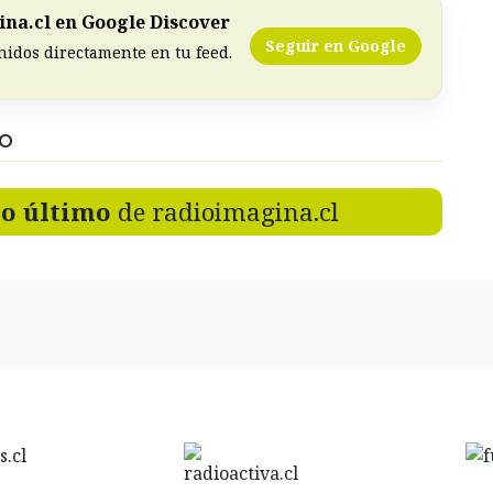
na.cl en Google Discover
Seguir en Google
nidos directamente en tu feed.
DO
lo último
de radioimagina.cl