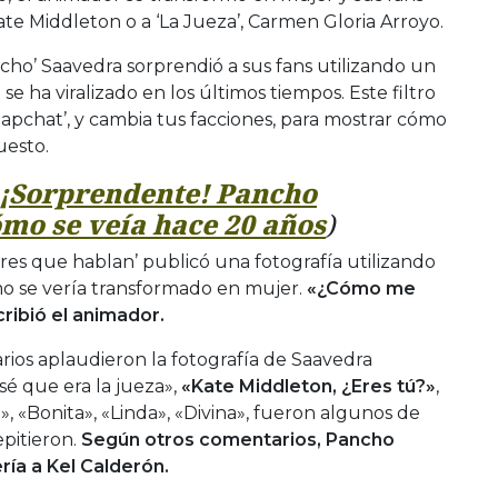
ate Middleton o a ‘La Jueza’, Carmen Gloria Arroyo.
ncho’ Saavedra sorprendió a sus fans utilizando un
se ha viralizado en los últimos tiempos. Este filtro
apchat’, y cambia tus facciones, para mostrar cómo
uesto.
¡Sorprendente! Pancho
mo se veía hace 20 años
)
es que hablan’ publicó una fotografía utilizando
cómo se vería transformado en mujer.
«¿Cómo me
cribió el animador.
ios aplaudieron la fotografía de Saavedra
é que era la jueza»,
«Kate Middleton, ¿Eres tú?»
,
», «Bonita», «Linda», «Divina», fueron algunos de
pitieron.
Según otros comentarios, Pancho
ía a Kel Calderón.