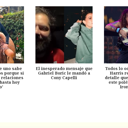
e uno sabe
El inesperado mensaje que
Todos lo o
s porque si
Gabriel Boric le mandó a
Harris r
 relaciones
Cony Capelli
detalle qu
hasta hoy
este pol
o'
Iro