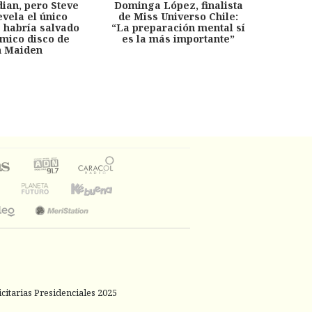
dian, pero Steve
Dominga López, finalista
Desp
evela el único
de Miss Universo Chile:
años, 
e habría salvado
“La preparación mental sí
chil
émico disco de
es la más importante”
capítu
n Maiden
citarias Presidenciales 2025