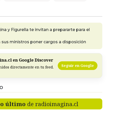
a y Figurella te invitan a prepararte para el
a sus ministros poner cargos a disposición
na.cl en Google Discover
Seguir en Google
nidos directamente en tu feed.
DO
lo último
de radioimagina.cl