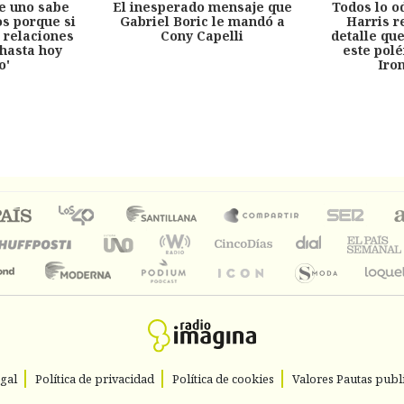
e uno sabe
El inesperado mensaje que
Todos lo o
s porque si
Gabriel Boric le mandó a
Harris r
 relaciones
Cony Capelli
detalle qu
hasta hoy
este pol
o'
Iro
egal
Política de privacidad
Política de cookies
Valores Pautas publi