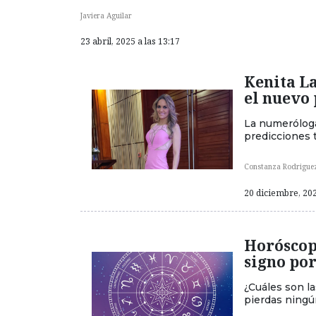
Javiera Aguilar
23 abril, 2025 a las 13:17
Kenita La
el nuevo 
La numeróloga
predicciones t
Constanza Rodrigue
20 diciembre, 202
Horóscop
signo por
¿Cuáles son l
pierdas ningú