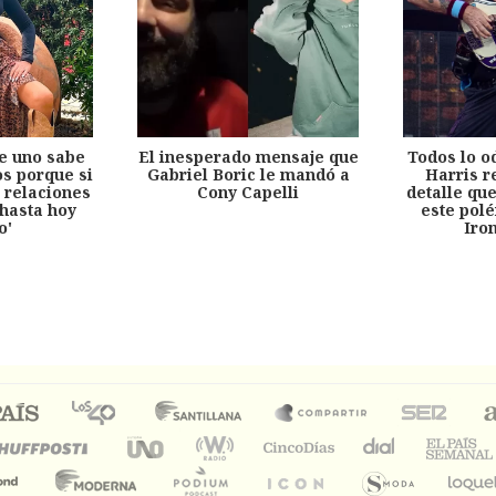
e uno sabe
El inesperado mensaje que
Todos lo o
s porque si
Gabriel Boric le mandó a
Harris r
 relaciones
Cony Capelli
detalle qu
hasta hoy
este pol
o'
Iro