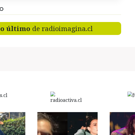
DO
lo último
de radioimagina.cl