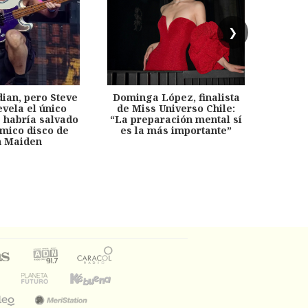
❯
dian, pero Steve
Dominga López, finalista
Desp
evela el único
de Miss Universo Chile:
años, 
e habría salvado
“La preparación mental sí
chil
émico disco de
es la más importante”
capítu
n Maiden