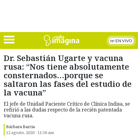
Skip to main content
EN VIVO
Dr. Sebastián Ugarte y vacuna
rusa: “Nos tiene absolutamente
consternados…porque se
saltaron las fases del estudio de
la vacuna”
El jefe de Unidad Paciente Crítico de Clínica Indisa, se
refirió a las dudas respecto de la recién patentada
vacuna rusa.
Bárbara Barcia
12 agosto, 2020 - 11:56 am