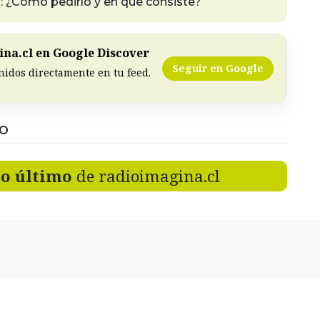
 ¿Cómo pedirlo y en qué consiste?
na.cl en Google Discover
Seguir en Google
nidos directamente en tu feed.
DO
lo último
de radioimagina.cl