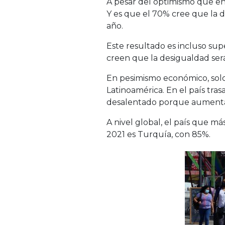
A pesar del optimismo que ent
Y es que el 70% cree que la 
año.
Este resultado es incluso sup
creen que la desigualdad será
En pesimismo económico, solo
Latinoamérica. En el país tra
desalentado porque aumentar
A nivel global, el país que m
2021 es Turquía, con 85%.