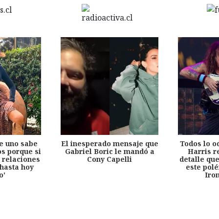
e uno sabe
El inesperado mensaje que
Todos lo o
s porque si
Gabriel Boric le mandó a
Harris r
 relaciones
Cony Capelli
detalle qu
hasta hoy
este pol
o'
Iro