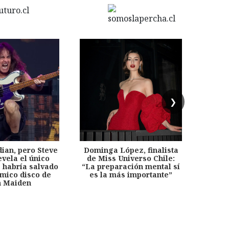
❯
dian, pero Steve
Dominga López, finalista
Desp
evela el único
de Miss Universo Chile:
años, 
e habría salvado
“La preparación mental sí
chil
émico disco de
es la más importante”
capítu
n Maiden