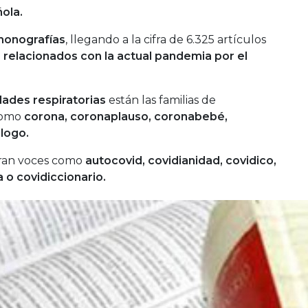
ola.
monografías
, llegando a la cifra de 6.325 artículos
relacionados con la actual pandemia por el
des respiratorias
están las familias de
 como
corona, coronaplauso, coronabebé,
logo.
ran voces como
autocovid, covidianidad, covidico,
 o covidiccionario.