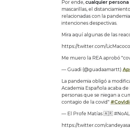
Por ende,
cualquier persona
mascarillas, el distanciamient
relacionadas con la pandemia
intenciones despectivas.
Mira aquí algunas de las reac
https://twitter.com/LicMaco
Me muero la REA aprobó "covid
— Guadi (@guadaamartt)
Apr
La pandemia obligó a modifica
Academia Española acaba de in
personas que se niegan a cumpl
contagio de la covid"
#CovIdi
— El Profe Matías 🇦🇷 #No
https://twitter.com/candeya