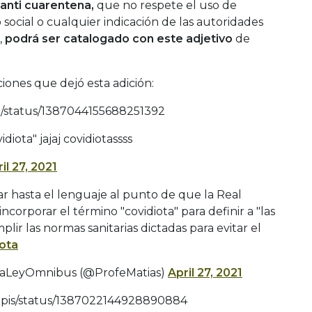
 anti cuarentena,
que no respete el uso de
o social o cualquier indicación de las autoridades
,
podrá ser catalogado con este adjetivo
de
ciones que dejó esta adición:
co/status/1387044155688251392
iota" jajaj covidiotassss
il 27, 2021
r hasta el lenguaje al punto de que la Real
corporar el término "covidiota" para definir a "las
ir las normas sanitarias dictadas para evitar el
ota
ALaLeyOmnibus (@ProfeMatias)
April 27, 2021
sapis/status/1387022144928890884