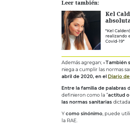
Leer también:
Kel Cald
absolut
"Kel Calder
realizando 
Covid-19"
Además agregan; «
También s
niega a cumplir las normas san
abril de 2020, en el
Diario de
Entre la familia de palabras 
definieron como la “
actitud o
las normas sanitarias
dictadas
Y
como sinónimo
, puede util
la RAE.