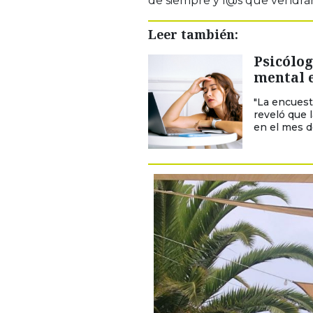
de siempre y l@s que vendrá
Leer también:
Psicólog
mental 
"La encuest
reveló que 
en el mes de