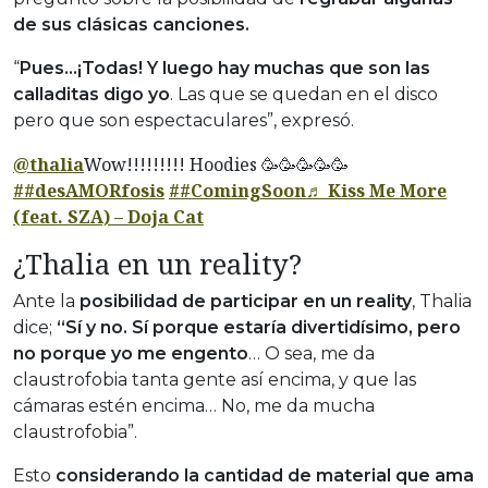
de sus clásicas canciones.
“
Pues…¡Todas! Y luego hay muchas que son las
calladitas digo yo
. Las que se quedan en el disco
pero que son espectaculares”, expresó.
@thalia
Wow!!!!!!!!! Hoodies 🥳🥳🥳🥳🥳
##desAMORfosis
##ComingSoon
♬ Kiss Me More
(feat. SZA) – Doja Cat
¿Thalia en un reality?
Ante la
posibilidad de participar en un reality
, Thalia
dice;
“Sí y no. Sí porque estaría divertidísimo, pero
no porque yo me engento
… O sea, me da
claustrofobia tanta gente así encima, y que las
cámaras estén encima… No, me da mucha
claustrofobia”.
Esto
considerando la cantidad de material que ama