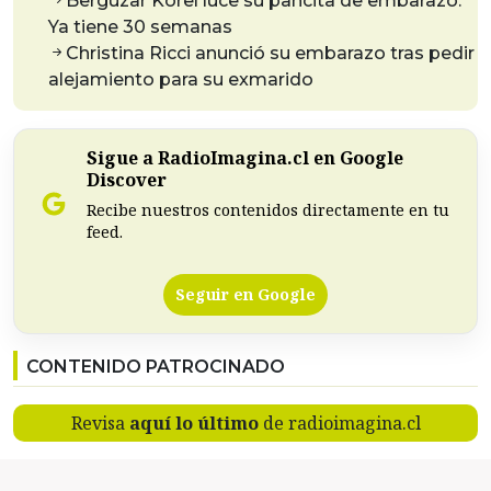
Bergüzar Korel luce su pancita de embarazo:
Ya tiene 30 semanas
Christina Ricci anunció su embarazo tras pedir
alejamiento para su exmarido
Sigue a RadioImagina.cl en Google
Discover
Recibe nuestros contenidos directamente en tu
feed.
Seguir en Google
CONTENIDO PATROCINADO
Revisa
aquí lo último
de radioimagina.cl