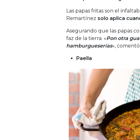
Las papas fritas son el infalt
Remartínez
solo aplica cua
Asegurando que las papas con
faz de la tierra. «
Pon otra guar
hamburgueserías
«, comentó
Paella