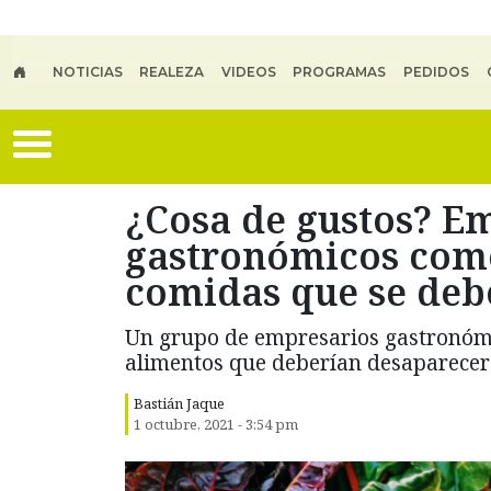
Skip to main content
NOTICIAS
REALEZA
VIDEOS
PROGRAMAS
PEDIDOS
¿Cosa de gustos? E
gastronómicos come
comidas que se deb
Un grupo de empresarios gastronómi
alimentos que deberían desaparecer d
Bastián Jaque
1 octubre, 2021 - 3:54 pm