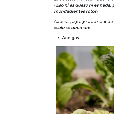
«
Eso ni es queso ni es nada,
mondadientes rotos
«.
Además, agregó que cuando se 
«
solo se queman
»
Acelgas