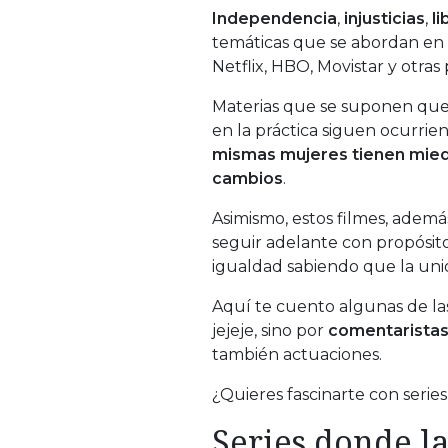
Independencia
,
injusticias
,
l
temáticas que se abordan en 
Netflix, HBO, Movistar y otras
Materias que se suponen que 
en la práctica siguen ocurr
mismas mujeres tienen miedo
cambios
.
Asimismo, estos filmes, además
seguir adelante con propósito
igualdad sabiendo que la unió
Aquí te cuento algunas de las
jejeje, sino por
comentaristas 
también actuaciones.
¿Quieres fascinarte con seri
Series donde l