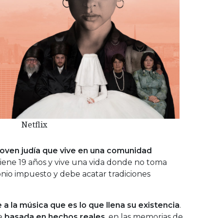
Netflix
joven judía que vive en una comunidad
Tiene 19 años y vive una vida donde no toma
nio impuesto y debe acatar tradiciones
e a la música que es lo que llena su existencia
.
e
basada en hechos reales
, en las memorias de