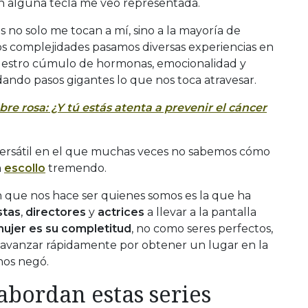
n alguna tecla me veo representada.
s no solo me tocan a mí, sino a la mayoría de
s complejidades pasamos diversas experiencias en
 nuestro cúmulo de hormonas, emocionalidad y
ando pasos gigantes lo que nos toca atravesar.
re rosa: ¿Y tú estás atenta a prevenir el cáncer
rsátil en el que muchas veces no sabemos cómo
n
escollo
tremendo.
 que nos hace ser quienes somos es la que ha
stas
,
directores
y
actrices
a llevar a la pantalla
mujer es su completitud
, no como seres perfectos,
 avanzar rápidamente por obtener un lugar en la
 nos negó.
abordan estas series