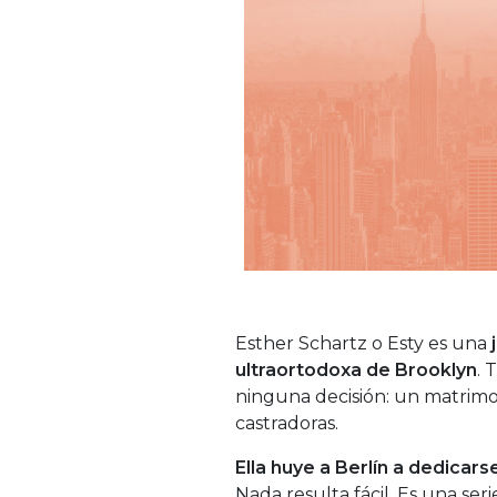
Esther Schartz o Esty es una
ultraortodoxa de Brooklyn
. 
ninguna decisión: un matrimo
castradoras.
Ella huye a Berlín a dedicars
Nada resulta fácil. Es una seri