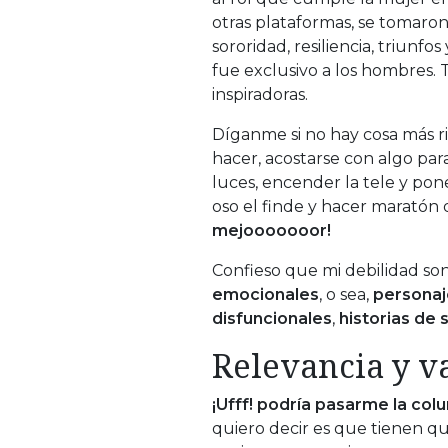
otras plataformas, se tomaron
sororidad, resiliencia, triun
fue exclusivo a los hombres. 
inspiradoras.
Díganme si no hay cosa más r
hacer, acostarse con algo par
luces, encender la tele y pone
oso el finde y hacer maratón 
mejooooooor!
Confieso que mi debilidad son
emocionales
, o sea,
personaj
disfuncionales
,
historias de
Relevancia y va
¡Ufff! podría pasarme la c
quiero decir es que tienen que