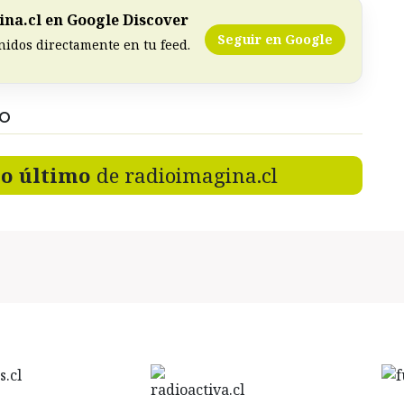
na.cl en Google Discover
Seguir en Google
nidos directamente en tu feed.
DO
lo último
de radioimagina.cl