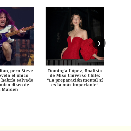
❯
dian, pero Steve
Dominga López, finalista
Desp
evela el único
de Miss Universo Chile:
años, 
e habría salvado
“La preparación mental sí
chil
émico disco de
es la más importante”
capítu
n Maiden