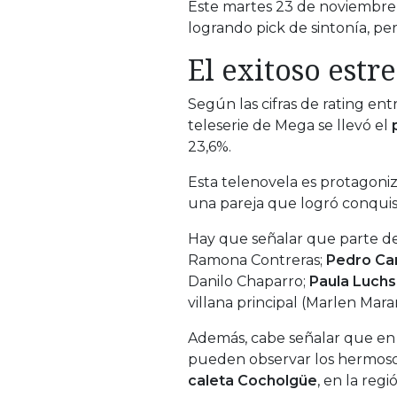
Este martes 23 de noviembre 
logrando pick de sintonía, pe
El exitoso est
Según las cifras de rating en
teleserie de Mega se llevó el
23,6%.
Esta telenovela es protagoni
una pareja que logró conquist
Hay que señalar que parte del
Ramona Contreras;
Pedro C
Danilo Chaparro;
Paula Luchs
villana principal (Marlen Mara
Además, cabe señalar que en
pueden observar los hermosos 
caleta Cocholgüe
, en la regi