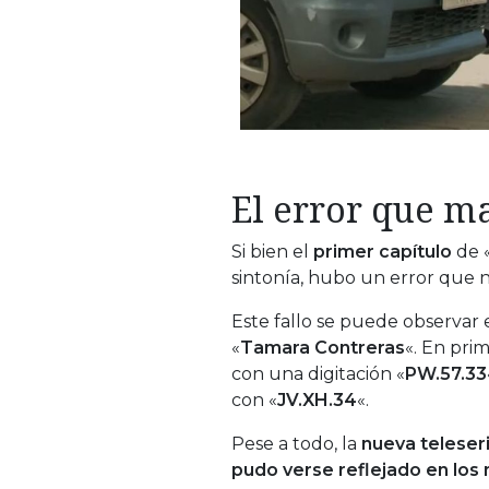
El error que m
Si bien el
primer capítulo
de 
sintonía, hubo un error que n
Este fallo se puede observar e
«
Tamara Contreras
«. En pri
con una digitación «
PW.57.33
con «
JV.XH.34
«.
Pese a todo, la
nueva teleser
pudo verse reflejado en los