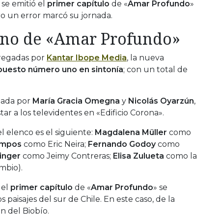
se emitió el
primer capítulo
de «
Amar Profundo
»
ro un error marcó su jornada.
reno de «Amar Profundo»
tregadas por
Kantar Ibope Media
, la nueva
puesto número uno en sintonía
; con un total de
zada por
María Gracia Omegna
y
Nicolás Oyarzún
,
ar a los televidentes en «Edificio Corona».
 elenco es el siguiente:
Magdalena Müller
como
ampos
como Eric Neira;
Fernando Godoy
como
inger
como Jeimy Contreras;
Elisa Zulueta
como la
mbio).
 el
primer capítulo
de «
Amar Profundo
» se
paisajes del sur de Chile. En este caso, de la
ón del Biobío.