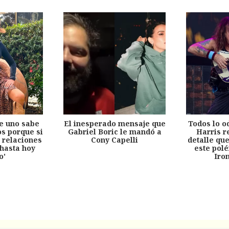
e uno sabe
El inesperado mensaje que
Todos lo o
s porque si
Gabriel Boric le mandó a
Harris r
 relaciones
Cony Capelli
detalle qu
hasta hoy
este pol
o'
Iro