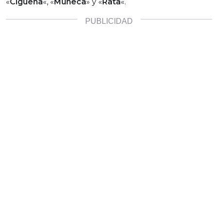
«
Cigüeña
«, «
Muñeca
» y «
Rata
«.