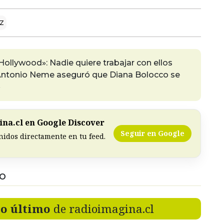
z
Hollywood»: Nadie quiere trabajar con ellos
é Antonio Neme aseguró que Diana Bolocco se
»
na.cl en Google Discover
Seguir en Google
nidos directamente en tu feed.
DO
lo último
de radioimagina.cl