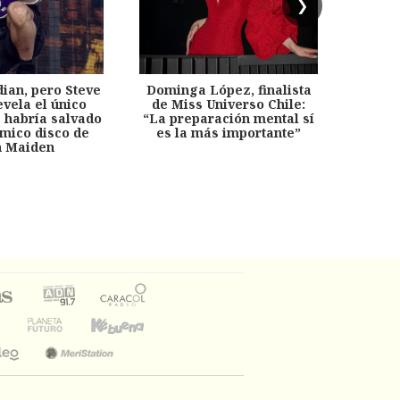
❯
dian, pero Steve
Dominga López, finalista
Desp
evela el único
de Miss Universo Chile:
años, 
e habría salvado
“La preparación mental sí
chil
émico disco de
es la más importante”
capítu
n Maiden