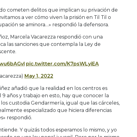
o cometen delitos que implican su privación de
vitamos a ver cómo viven la prisión en Til Til o
cupación se aminora…» respondió la defensora.
uñoz, Marcela Vacarezza respondió con una
ica las sanciones que contempla la Ley de
scente.
1gwu6bAGvl
pic.twitter.com/K7psWLyiEA
acarezza)
May 1, 2022
Niñez añadió que la realidad en los centros es
scal 9 años y trabajo en esto, hay que conocer la
s los custodia Gendarmería, igual que las cárceles,
ealmente especializado que hiciera diferencias
es» respondió.
entiende. Y quizás todos esperamos lo mismo, y yo