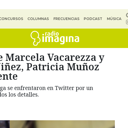
CONCURSOS
COLUMNAS
FRECUENCIAS
PODCAST
MÚSICA
e Marcela Vacarezza y
Niñez, Patricia Muñoz
ente
oga se enfrentaron en Twitter por un
s los detalles.