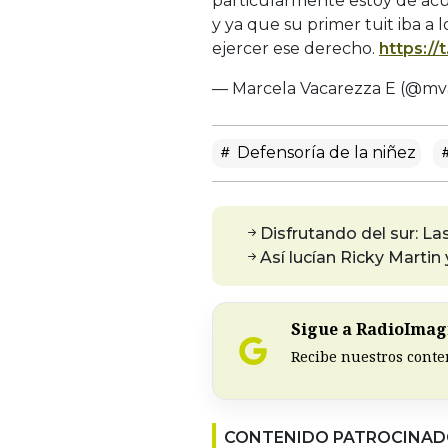
particularmente estoy de acu
y ya que su primer tuit iba a
ejercer ese derecho.
https:/
— Marcela Vacarezza E (@mv
Defensoría de la niñez
Disfrutando del sur: La
Así lucían Ricky Marti
Sigue a RadioImagi
Recibe nuestros conte
CONTENIDO PATROCINA