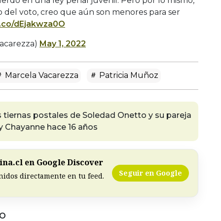
erdo en una ley penal juvenil. Pero por lo mismo,
 lo del voto, creo que aún son menores para ser
/t.co/dEjakwza0O
acarezza)
May 1, 2022
Marcela Vacarezza
Patricia Muñoz
s tiernas postales de Soledad Onetto y su pareja
n y Chayanne hace 16 años
na.cl en Google Discover
Seguir en Google
nidos directamente en tu feed.
DO