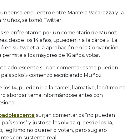
, un tenso encuentro entre Marcela Vacarezza y la
ia Muñoz, se tomó Twitter.
ales se enfrentaron por un comentario de Muñoz
, desde los 14 años, «pueden ir a la cárcel». La
irió en su tweet a la aprobación en la Convención
 permite a los mayores de 16 años, votar.
voto adolescente surjan comentarios ‘no pueden
l país solos'» comenzó escribiendo Muñoz.
 los 14, pueden ir a la cárcel, llamativo, legítimo no
ero abordar tema informándose antes con
sional.
oadolescente
surjan comentarios “no pueden
aís solos” y justo se les olvida q, desde los 14,
vo, legítimo no querer q voten, pero sugiero
ntes con sustento real