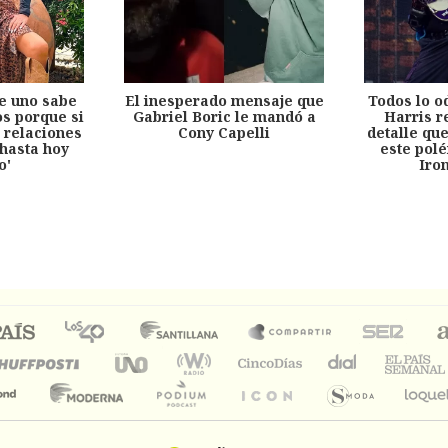
e uno sabe
El inesperado mensaje que
Todos lo o
s porque si
Gabriel Boric le mandó a
Harris r
 relaciones
Cony Capelli
detalle qu
hasta hoy
este pol
o'
Iro