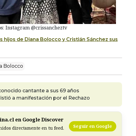
os: Instagram @crissancheztv
os hijos de Diana Bolocco y Cristián Sánchez sus
a Bolocco
econocido cantante a sus 69 años
sistió a manifestación por el Rechazo
na.cl en Google Discover
Seguir en Google
nidos directamente en tu feed.