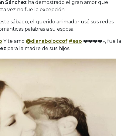
ián Sánchez
ha demostrado el gran amor que
esta vez no fue la excepción.
este sábado, el querido animador usó sus redes
románticas palabras a su esposa.
o
Y te amo
@dianaboloccof
#eso
❤️❤️❤️❤️», fue la
hez
para la madre de sus hijos.