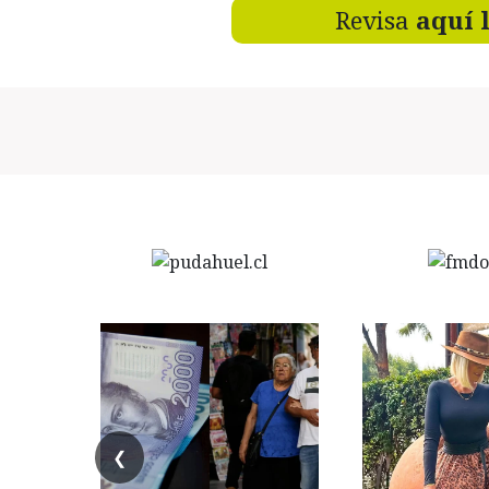
Revisa
aquí 
❮