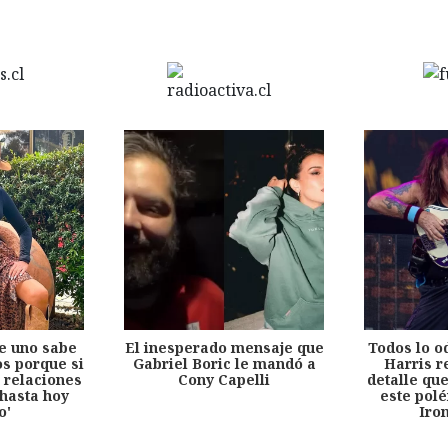
e uno sabe
El inesperado mensaje que
Todos lo o
s porque si
Gabriel Boric le mandó a
Harris r
 relaciones
Cony Capelli
detalle qu
hasta hoy
este pol
o'
Iro