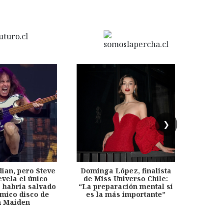
❯
dian, pero Steve
Dominga López, finalista
Desp
evela el único
de Miss Universo Chile:
años, 
e habría salvado
“La preparación mental sí
chil
émico disco de
es la más importante”
capítu
n Maiden