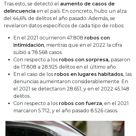
Tras esto, se detectó el
aumento de casos de
delincuencia
en el país. En concreto, hubo un alza
del 44,6% de delitos el año pasado. Además, se
revelaron datos específicos de cada tipo de robos:
En el 2021 ocurrieron 47.808
robos con
intimidación
, mientras que en el 2022 la cifra
subió a 78.568 casos.
Con respecto a los
robos con sorpresa,
pasaron
de 17.808 a 28.925 delitos en el último año.
En el caso de los
robos en lugares habitados
, las
denuncias aumentaron considerablemente. En
el 2021 se detectaron 28.651, y en el 2022 45.148
delitos.
Con respecto a los
robos con fuerza
, en el 2021
marcaron 5.712, y el año pasado 8.526 casos.