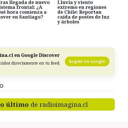
ras llegada de nuevo
Lluvia y viento
istema frontal: ¿A
extremo en regiones
ué hora comienza a
de Chile: Reportan
lover en Santiago?
caída de postes de luz
y árboles
na.cl en Google Discover
Seguir en Google
nidos directamente en tu feed.
DO
lo último
de radioimagina.cl