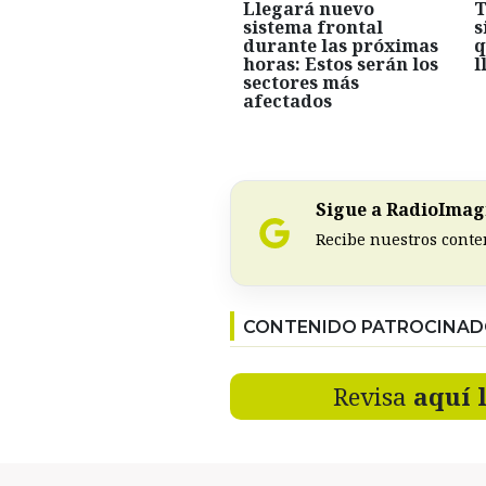
Llegará nuevo
T
sistema frontal
s
durante las próximas
q
horas: Estos serán los
l
sectores más
afectados
Sigue a RadioImagi
Recibe nuestros conte
CONTENIDO PATROCINA
Revisa
aquí 