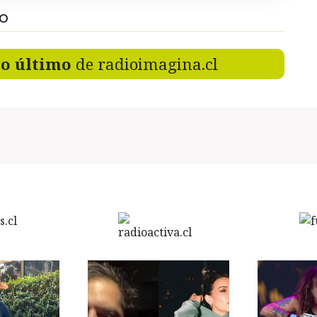
DO
lo último
de radioimagina.cl