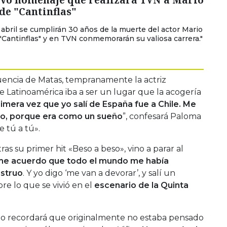
de "Cantinflas"
 abril se cumplirán 30 años de la muerte del actor Mario
Cantinflas" y en TVN conmemorarán su valiosa carrera."
luencia de Matas, tempranamente la actriz
 Latinoamérica iba a ser un lugar que la acogería
rimera vez que yo salí de España fue a Chile. Me
ndo, porque era como un sueño
”, confesará Paloma
e tú a tú».
ras su primer hit «Beso a beso», vino a parar al
me acuerdo que todo el mundo me había
nstruo
. Y yo digo ‘me van a devorar’, y salí un
bre lo que se vivió en el
escenario de la Quinta
io recordará que originalmente no estaba pensado