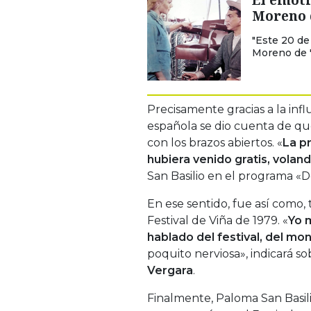
Moreno 
"Este 20 de
Moreno de "
Precisamente gracias a la inf
española se dio cuenta de que
con los brazos abiertos. «
La p
hubiera venido gratis, vola
San Basilio en el programa «D
En ese sentido, fue así como, t
Festival de Viña de 1979. «
Yo 
hablado del festival, del mo
poquito nerviosa», indicará so
Vergara
.
Finalmente, Paloma San Basil