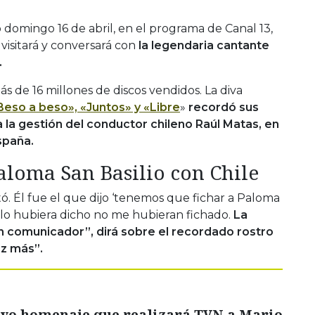
 domingo 16 de abril, en el programa de Canal 13,
visitará y conversará con
la legendaria cantante
.
ás de 16 millones de discos vendidos. La diva
Beso a beso», «Juntos» y «Libre
»
recordó sus
 a la gestión del conductor chileno Raúl Matas, en
spaña.
aloma San Basilio con Chile
. Él fue el que dijo ‘tenemos que fichar a Paloma
 no lo hubiera dicho no me hubieran fichado.
La
an comunicador”, dirá sobre el recordado rostro
z más”.
ivo homenaje que realizará TVN a Mario