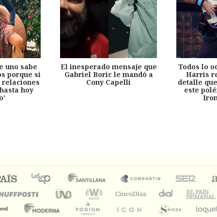
e uno sabe
El inesperado mensaje que
Todos lo o
s porque si
Gabriel Boric le mandó a
Harris r
 relaciones
Cony Capelli
detalle qu
hasta hoy
este pol
o'
Iro