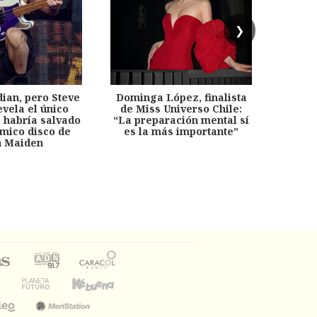
❯
dian, pero Steve
Dominga López, finalista
Desp
evela el único
de Miss Universo Chile:
años, 
e habría salvado
“La preparación mental sí
chil
émico disco de
es la más importante”
capítu
n Maiden