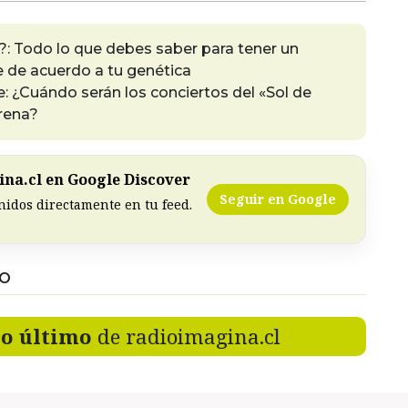
: Todo lo que debes saber para tener un
 de acuerdo a tu genética
le: ¿Cuándo serán los conciertos del «Sol de
rena?
na.cl en Google Discover
Seguir en Google
nidos directamente en tu feed.
DO
lo último
de radioimagina.cl