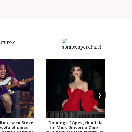
❯
dian, pero Steve
Dominga López, finalista
Desp
evela el único
de Miss Universo Chile:
años, 