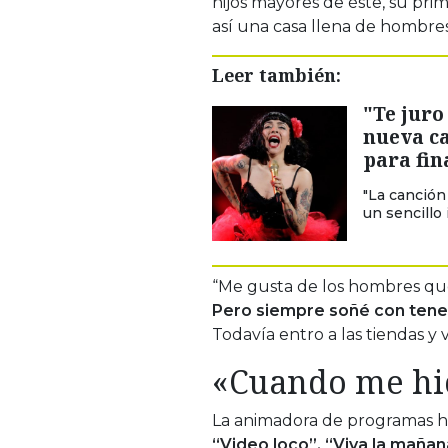
hijos mayores de éste, su pri
así una casa llena de hombres
Leer también:
"Te juro
nueva c
para fin
"La canción
un sencillo
“Me gusta de los hombres que
Pero siempre soñé con tener u
Todavía entro a las tiendas y v
«Cuando me hice
La animadora de programas hi
“Video loco”, “Viva la mañan