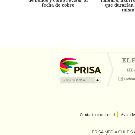
de bonos y cómo revisar tu
hablara, habría
fecha de cobro
que durarían 
mism
Contacto comercial
Aviso l
PRISA MEDIA CHILE S.A