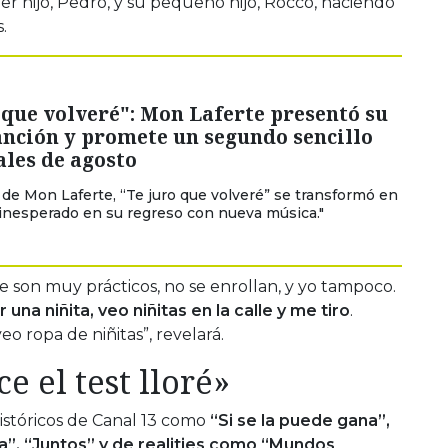
mer hijo, Pedro, y su pequeño hijo, Rocco, haciendo
.
 que volveré": Mon Laferte presentó su
anción y promete un segundo sencillo
ales de agosto
 de Mon Laferte, “Te juro que volveré” se transformó en
 inesperado en su regreso con nueva música."
 son muy prácticos, no se enrollan, y yo tampoco.
na niñita, veo niñitas en la calle y me tiro
.
eo ropa de niñitas”, revelará.
 el test lloré»
stóricos de Canal 13 como
“Si se la puede gana”,
a”, “Juntos” y de realities como “Mundos