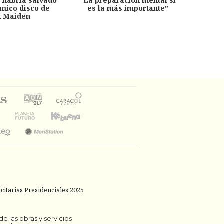
e habría salvado
“La preparación mental sí
chil
émico disco de
es la más importante”
capítu
n Maiden
citarias Presidenciales 2025
 las obras y servicios