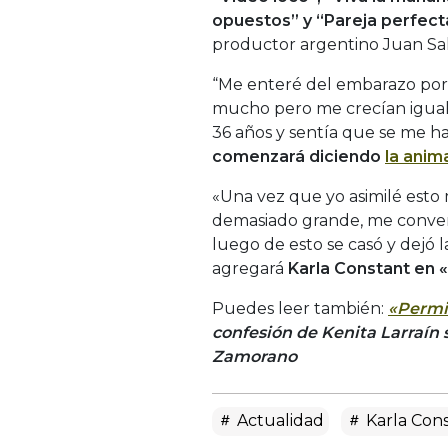
opuestos” y “Pareja perfect
productor argentino Juan Sal
“Me enteré del embarazo por
mucho pero me crecían igua
36 años y sentía que se me hab
comenzará diciendo
la anim
«Una vez que yo asimilé est
demasiado grande, me convert
luego de esto se casó y dejó la
agregará
Karla Constant en «
Puedes leer también:
«Permit
confesión de Kenita Larraín 
Zamorano
Actualidad
Karla Con